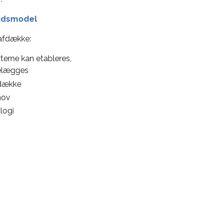
ejdsmodel
 afdække:
erne kan etableres,
telægges
 dække
hov
logi
: