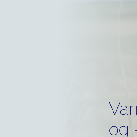
Var
og 