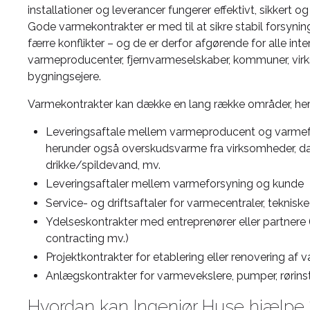
installationer og leverancer fungerer effektivt, sikkert 
Gode varmekontrakter er med til at sikre stabil forsynin
færre konflikter – og de er derfor afgørende for alle int
varmeproducenter, fjernvarmeselskaber, kommuner, vir
bygningsejere.
Varmekontrakter kan dække en lang række områder, her
Leveringsaftale mellem varmeproducent og varmef
herunder også overskudsvarme fra virksomheder, da
drikke/spildevand, mv.
Leveringsaftaler mellem varmeforsyning og kunde
Service- og driftsaftaler for varmecentraler, teknisk
Ydelseskontrakter med entreprenører eller partner
contracting mv.)
Projektkontrakter for etablering eller renovering 
Anlægskontrakter for varmevekslere, pumper, rørinst
Hvordan kan Ingeniør Huse hjælpe 