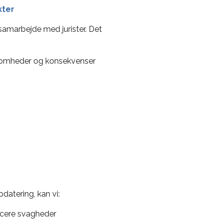
kter
samarbejde med jurister. Det
somheder og konsekvenser
pdatering, kan vi:
icere svagheder