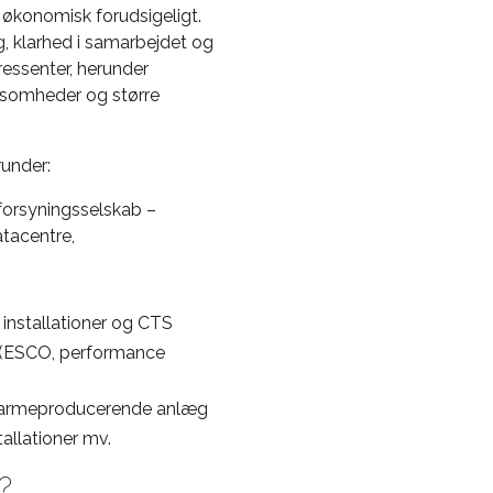
og økonomisk forudsigeligt.
g, klarhed i samarbejdet og
eressenter, herunder
ksomheder og større
under:
orsyningsselskab –
tacentre,
e installationer og CTS
e (ESCO, performance
af varmeproducerende anlæg
allationer mv.
?