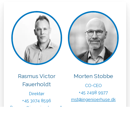
Rasmus Victor
Morten Stobbe
Fauerholdt
CO-CEO
+45 2498 9977
Direktør
mst@ingenioerhuse.dk
+45 3074 8596
Rasmus@ingenioerhuse.dk