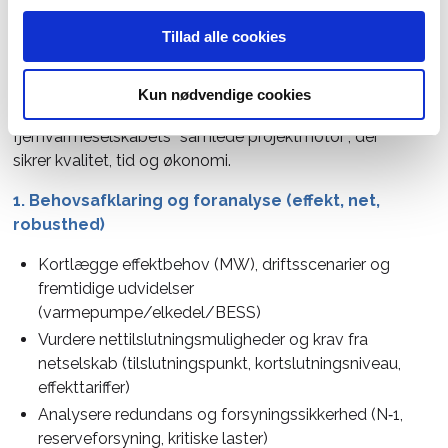
Hvordan kan Ingeniør Huse hjælpe ?
Tillad alle cookies
HV/MV‑projekter handler ikke kun om teknik – men
også om netdialog, myndighedskrav, sikkerhed, udbud,
Kun nødvendige cookies
idriftsættelse og driftsorganisation. Vi kan være
fjernvarmeselskabets “samlede projektmotor”, der
sikrer kvalitet, tid og økonomi.
1. Behovsafklaring og foranalyse (effekt, net,
robusthed)
Kortlægge effektbehov (MW), driftsscenarier og
fremtidige udvidelser
(varmepumpe/elkedel/BESS)
Vurdere nettilslutningsmuligheder og krav fra
netselskab (tilslutningspunkt, kortslutningsniveau,
effekttariffer)
Analysere redundans og forsyningssikkerhed (N‑1,
reserveforsyning, kritiske laster)