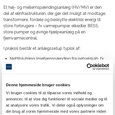
Et høj- og mellemspændingsanlæg (HV/MV) er den
del af elinfrastrukturen, der gør det muligt at modtage,
transformere, fordele og beskytte elektrisk energi til
store forbrugere – fx varmepumper, elkedler, BESS,
store pumper og øvrige hjælpeanlæg på en
fjernvarmecentral.
I praksis består et anlægssetup typisk af:
Nettilslutning (mellemspænding fra netselskab, fx
10–30 kV, eller i større tilfælde højere niveau)
Transformere (fx MV→lavspænding til
procesforbrug, eller MV→MV afhængigt af anlæg)
Denne hjemmeside bruger cookies
Koblingsanlæg/switchegear (afbrydere, sikringer,
relæbeskyttelse)
Vi bruger cookies til at tilpasse vores indhold og
Måling og beskyttelse (energimålere, relæer,
annoncer, til at vise dig funktioner til sociale medier og til
selektivitet og indstillinger)
at analysere vores trafik. Vi deler også oplysninger om
Kontrol og overvågning (SCADA/SRO-integration,
din brug af vores hjemmeside med vores partnere inden