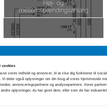
Høj- og
mellemspændingsanlæg
Kontakt os
 cookies
passe vores indhold og annoncer, til at vise dig funktioner til soci
ad Ingeniør Huse hjælpe jer med jeres næste rådgivningsproje
fik. Vi deler også oplysninger om din brug af vores hjemmeside m
 medier, annonceringspartnere og analysepartnere. Vores partne
ndre oplysninger, du har givet dem, eller som de har indsamlet 
Kontakt os