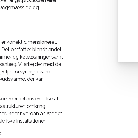
selve fangstprocessen eller
anlægsmæssige og
r er korrekt dimensioneret,
. Det omfatter blandt andet
varme‑ og køleløsninger samt
gsanlæg. Vi arbejder med de
hjælpeforsyninger, samt
skudsvarme, der kan
r kommerciel anvendelse af
rastrukturen omkring
 herunder hvordan anlægget
niske installationer.
?