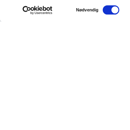
Samtykkevalg
Nødvendig
Grøn fjernvarme & køling
Ingeniør Huse har gennemført en række større
projekter indenfor fjernvarme og køling hvor vi har
hjulpet vores kunder med rådgivning og analyse f
scenarier, for efterfølgende at tage hånd om