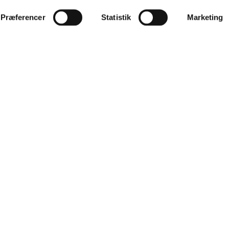
Præferencer
Statistik
Marketing
Om Ingeniør Huse A/S
Læs mere
Læs mere
or