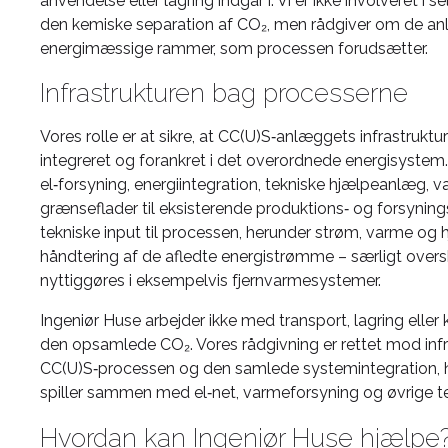
anvendelse eller lagring indgår i. Vi er ikke involveret i 
den kemiske separation af CO₂, men rådgiver om de 
energimæssige rammer, som processen forudsætter.
Infrastrukturen bag processerne
Vores rolle er at sikre, at CC(U)S‑anlæggets infrastruktu
integreret og forankret i det overordnede energisystem
el‑forsyning, energiintegration, tekniske hjælpeanlæg, 
grænseflader til eksisterende produktions‑ og forsynin
tekniske input til processen, herunder strøm, varme og 
håndtering af de afledte energistrømme – særligt over
nyttiggøres i eksempelvis fjernvarmesystemer.
Ingeniør Huse arbejder ikke med transport, lagring elle
den opsamlede CO₂. Vores rådgivning er rettet mod inf
CC(U)S‑processen og den samlede systemintegration,
spiller sammen med el‑net, varmeforsyning og øvrige tek
Hvordan kan Ingeniør Huse hjælpe