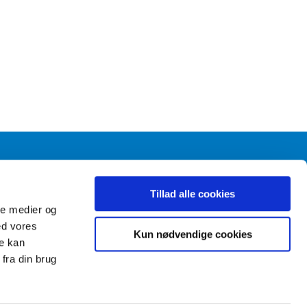
Tillad alle cookies
ale medier og
kt
ed vores
Kun nødvendige cookies
re kan
fra din brug