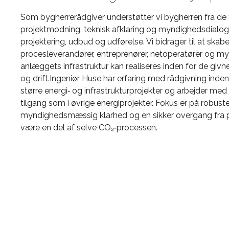
Som bygherrerådgiver understøtter vi bygherren fra de 
projektmodning, teknisk afklaring og myndighedsdialo
projektering, udbud og udførelse. Vi bidrager til at skab
procesleverandører, entreprenører, netoperatører og myn
anlæggets infrastruktur kan realiseres inden for de giv
og drift.Ingeniør Huse har erfaring med rådgivning inde
større energi‑ og infrastrukturprojekter og arbejder m
tilgang som i øvrige energiprojekter. Fokus er på robuste
myndighedsmæssig klarhed og en sikker overgang fra proj
være en del af selve CO₂‑processen.