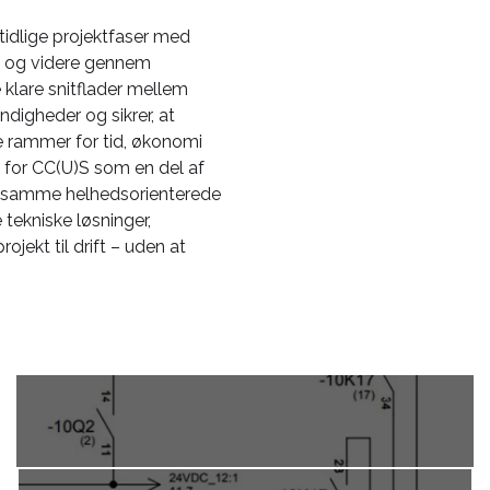
tidlige projektfaser med
g og videre gennem
e klare snitflader mellem
digheder og sikrer, at
ne rammer for tid, økonomi
n for CC(U)S som en del af
ed samme helhedsorienterede
 tekniske løsninger,
ekt til drift – uden at