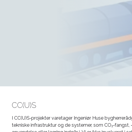
CC(U)S
I CC(U)S‑projekter varetager Ingeniør Huse bygherrerå
tekniske infrastruktur og de systemer, som CO₂‑fangst,