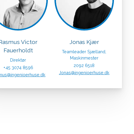
Rasmus Victor
Jonas Kjær
Fauerholdt
Teamleader Sjælland,
Maskinmester
Direktør
2092 6518
+45 3074 8596
Jonas@ingenioerhuse.dk
mus@ingenioerhuse.dk