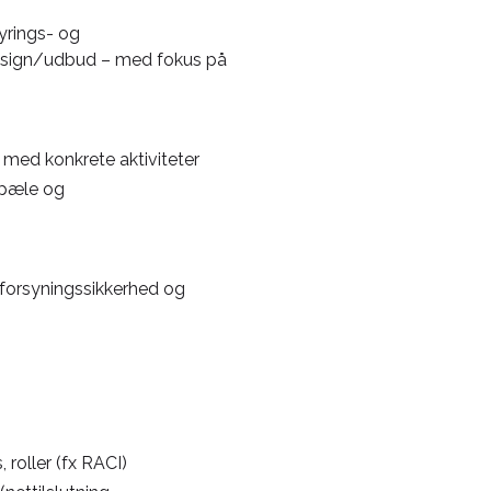
yrings- og
i design/udbud – med fokus på
 med konkrete aktiviteter
epæle og
, forsyningssikkerhed og
roller (fx RACI)