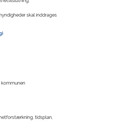
nettilslutning,
myndigheder skal inddrages
gi
med kommunen
netforstærkning, tidsplan,