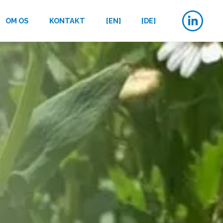
OM OS
KONTAKT
[EN]
[DE]