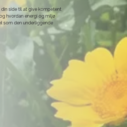
å din side til at give kompetent
og hvordan energi og miljø
vel som den underliggende