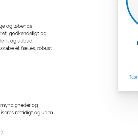
lige og løbende
ankret, godkendeligt og
eknik og udbud.
skabe et fælles, robust
Ras
r, myndigheder og
liseres rettidigt og uden
?