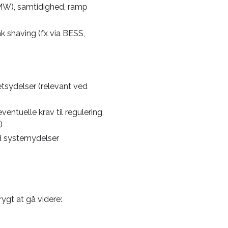
(MW), samtidighed, ramp
ak shaving (fx via BESS,
etsydelser (relevant ved
entuelle krav til regulering,
)
ed systemydelser
rygt at gå videre: